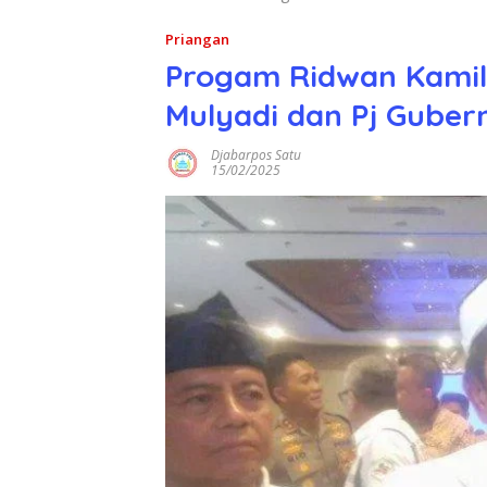
Priangan
Progam Ridwan Kamil 
Mulyadi dan Pj Gube
Djabarpos Satu
15/02/2025