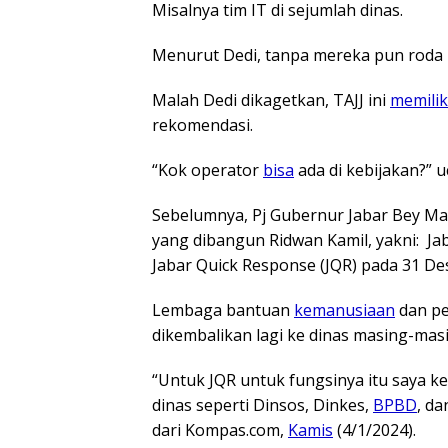
Misalnya tim IT di sejumlah dinas.
Menurut Dedi, tanpa mereka pun roda 
Malah Dedi dikagetkan, TAJJ ini
memilik
rekomendasi.
“Kok operator
bisa
ada di kebijakan?” u
Sebelumnya, Pj Gubernur Jabar Bey 
yang dibangun Ridwan Kamil, yakni: 
Jabar Quick Response (JQR) pada 31 D
Lembaga bantuan
kemanusiaan
dan pe
dikembalikan lagi ke dinas masing-mas
“Untuk JQR untuk fungsinya itu saya ke
dinas seperti Dinsos, Dinkes,
BPBD
, da
dari Kompas.com,
Kamis
(4/1/2024).