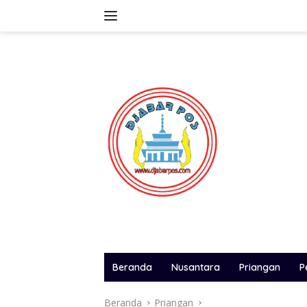
Langsung
ke
konten
Beranda
Nusantara
Priangan
P
Beranda
Priangan