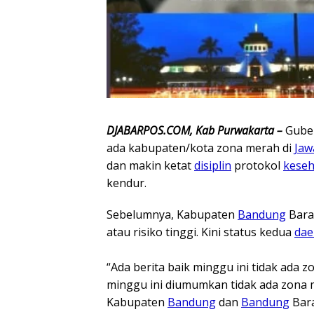
DJABARPOS.COM, Kab Purwakarta –
Guber
ada kabupaten/kota zona merah di
Jaw
dan makin ketat
disiplin
protokol
keseh
kendur.
Sebelumnya, Kabupaten
Bandung
Bara
atau risiko tinggi. Kini status kedua
dae
“Ada berita baik minggu ini tidak ada zo
minggu ini diumumkan tidak ada zona 
Kabupaten
Bandung
dan
Bandung
Bara