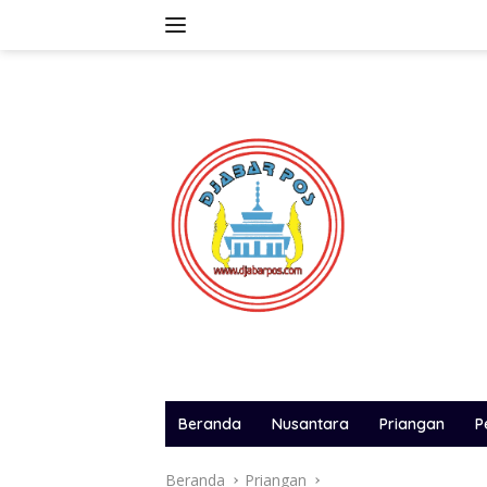
Langsung
ke
konten
Beranda
Nusantara
Priangan
P
Beranda
Priangan