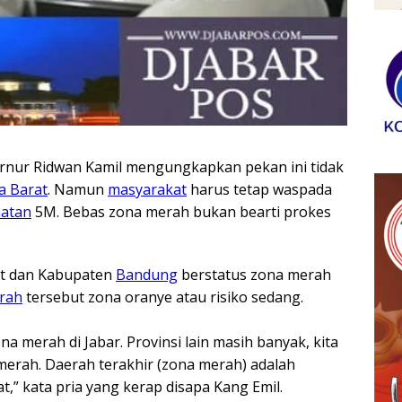
nur Ridwan Kamil mengungkapkan pekan ini tidak
a Barat
. Namun
masyarakat
harus tetap waspada
atan
5M. Bebas zona merah bukan bearti prokes
t dan Kabupaten
Bandung
berstatus zona merah
rah
tersebut zona oranye atau risiko sedang.
na merah di Jabar. Provinsi lain masih banyak, kita
merah. Daerah terakhir (zona merah) adalah
t,” kata pria yang kerap disapa Kang Emil.