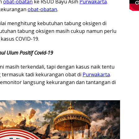
an
obat-obatan
ke RSUD Bayu Asih
Purwakarta
.
kekurangan
obat-obatan
.
mulai menghitung kebutuhan tabung oksigen di
utuhan tabung oksigen masih cukup namun perlu
a kasus COVID-19.
ul Ulum Positif Covid-19
ni masih terkendali, tapi dengan kasus naik tentu
g termasuk tadi kekurangan obat di
Purwakarta
.
memonitor langsung kekurangan dan tantangan di