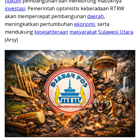
hukum
pembangunan dan mendorong masuknya
investasi
. Pemerintah optimistis keberadaan RTRW
akan mempercepat pembangunan
daerah
,
meningkatkan pertumbuhan
ekonomi
, serta
mendukung
kesejahteraan
masyarakat
Sulawesi Utara
.
(Arsy)