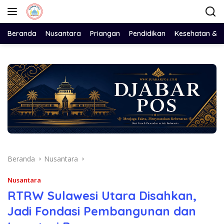
Langsung
ke
konten
Beranda
Nusantara
Priangan
Pendidikan
Kesehatan & 
Beranda
Nusantara
Nusantara
RTRW Sulawesi Utara Disahkan,
Jadi Fondasi Pembangunan dan