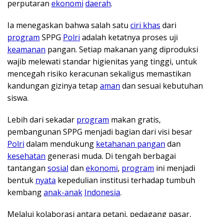
perputaran
ekonomi
daerah
.
Ia menegaskan bahwa salah satu
ciri khas
dari
program
SPPG
Polri
adalah ketatnya proses uji
keamanan
pangan. Setiap makanan yang diproduksi
wajib melewati standar higienitas yang tinggi, untuk
mencegah risiko keracunan sekaligus memastikan
kandungan gizinya tetap
aman
dan sesuai kebutuhan
siswa.
Lebih dari sekadar
program
makan gratis,
pembangunan SPPG menjadi bagian dari visi besar
Polri
dalam mendukung
ketahanan pangan
dan
kesehatan
generasi muda. Di tengah berbagai
tantangan
sosial
dan
ekonomi
,
program
ini menjadi
bentuk
nyata
kepedulian institusi terhadap tumbuh
kembang
anak-anak
Indonesia
.
Melalui kolaborasi antara petani, pedagang pasar,