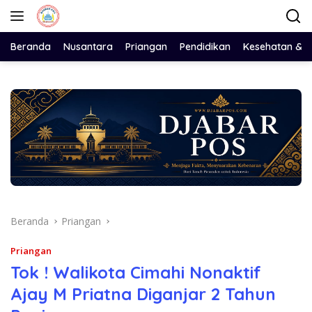
Langsung
ke
konten
Beranda
Nusantara
Priangan
Pendidikan
Kesehatan & 
Beranda
Priangan
Priangan
Tok ! Walikota Cimahi Nonaktif
Ajay M Priatna Diganjar 2 Tahun