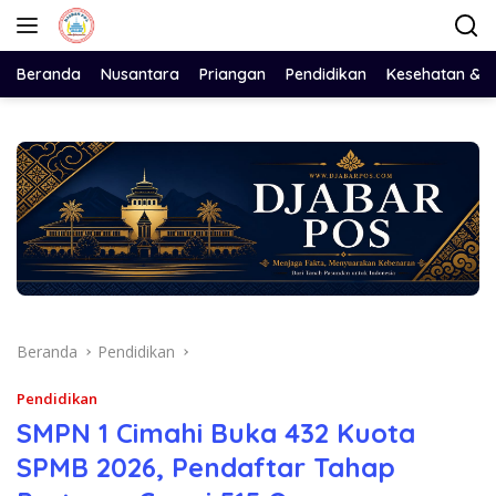
Langsung
ke
konten
Beranda
Nusantara
Priangan
Pendidikan
Kesehatan & 
Beranda
Pendidikan
Pendidikan
SMPN 1 Cimahi Buka 432 Kuota
SPMB 2026, Pendaftar Tahap