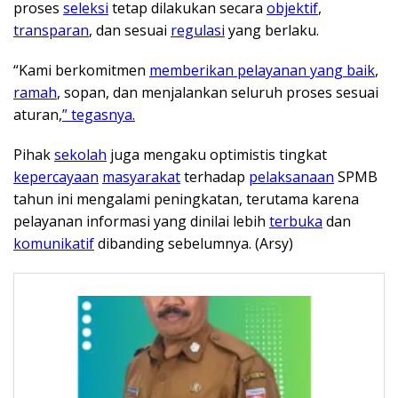
proses
seleksi
tetap dilakukan secara
objektif
,
transparan
, dan sesuai
regulasi
yang berlaku.
“Kami berkomitmen
memberikan pelayanan yang baik
,
ramah
, sopan, dan menjalankan seluruh proses sesuai
aturan,
” tegasnya.
Pihak
sekolah
juga mengaku optimistis tingkat
kepercayaan
masyarakat
terhadap
pelaksanaan
SPMB
tahun ini mengalami peningkatan, terutama karena
pelayanan informasi yang dinilai lebih
terbuka
dan
komunikatif
dibanding sebelumnya. (Arsy)