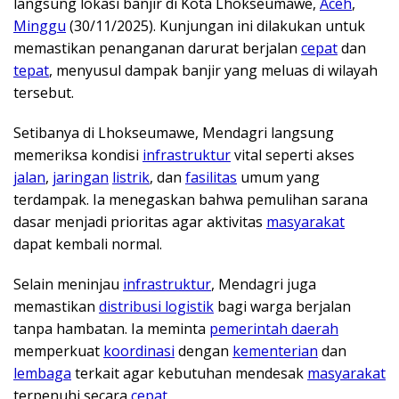
langsung lokasi banjir di Kota Lhokseumawe,
Aceh
,
Minggu
(30/11/2025). Kunjungan ini dilakukan untuk
memastikan penanganan darurat berjalan
cepat
dan
tepat
, menyusul dampak banjir yang meluas di wilayah
tersebut.
Setibanya di Lhokseumawe, Mendagri langsung
memeriksa kondisi
infrastruktur
vital seperti akses
jalan
,
jaringan
listrik
, dan
fasilitas
umum yang
terdampak. Ia menegaskan bahwa pemulihan sarana
dasar menjadi prioritas agar aktivitas
masyarakat
dapat kembali normal.
Selain meninjau
infrastruktur
, Mendagri juga
memastikan
distribusi logistik
bagi warga berjalan
tanpa hambatan. Ia meminta
pemerintah daerah
memperkuat
koordinasi
dengan
kementerian
dan
lembaga
terkait agar kebutuhan mendesak
masyarakat
terpenuhi secara
cepat
.