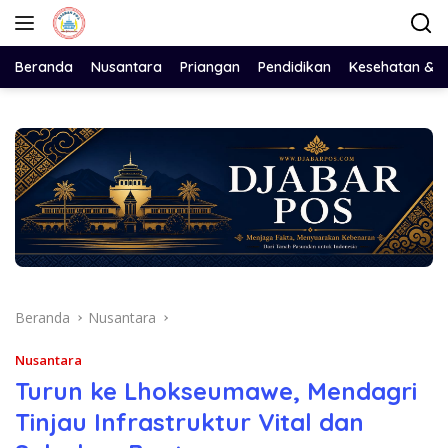
Langsung
ke
konten
Beranda
Nusantara
Priangan
Pendidikan
Kesehatan & 
Beranda
Nusantara
Nusantara
Turun ke Lhokseumawe, Mendagri
Tinjau Infrastruktur Vital dan