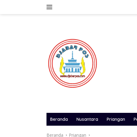
Langsung
ke
konten
Beranda
Nusantara
Priangan
P
Beranda
Priangan