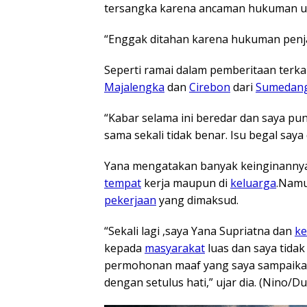
tersangka karena ancaman hukuman unt
“Enggak ditahan karena hukuman penjar
Seperti ramai dalam pemberitaan terkait
Majalengka
dan
Cirebon
dari
Sumedan
“Kabar selama ini beredar dan saya pun
sama sekali tidak benar. Isu begal saya
Yana mengatakan banyak keinginanny
tempat
kerja maupun di
keluarga
.Namu
pekerjaan
yang dimaksud.
“Sekali lagi ,saya Yana Supriatna dan
ke
kepada
masyarakat
luas dan saya tida
permohonan maaf yang saya sampaikan,
dengan setulus hati,” ujar dia. (Nino/Du