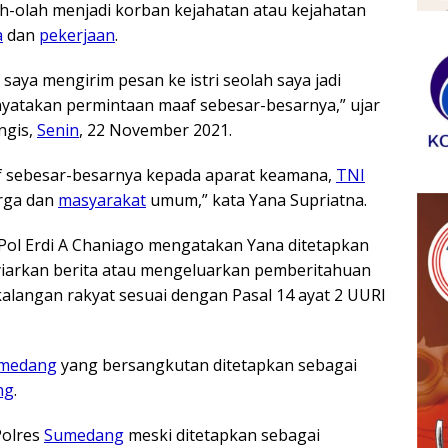
-olah menjadi korban kejahatan atau kejahatan
a
dan
pekerjaan
.
saya mengirim pesan ke istri seolah saya jadi
nyatakan permintaan maaf sebesar-besarnya,” ujar
ngis,
Senin
, 22 November 2021.
 sebesar-besarnya kepada aparat keamana,
TNI
arga dan
masyarakat
umum,” kata Yana Supriatna.
ol Erdi A Chaniago mengatakan Yana ditetapkan
yiarkan berita atau mengeluarkan pemberitahuan
alangan rakyat sesuai dengan Pasal 14 ayat 2 UURI
medang
yang bersangkutan ditetapkan sebagai
ng
.
Polres
Sumedang
meski ditetapkan sebagai