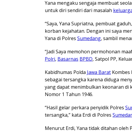
Yana mengaku sengaja membuat seolah
untuk diri sendiri dari masalah
keluarg
“Saya, Yana Supriatna, pembuat gaduh, 
korban kejahatan. Dengan ini saya me
Yana di Polres
Sumedang
, sambil mena
“Jadi Saya memohon permohonan maaf
Polri
,
Basarnas
BPBD
, Satpol PP, Kelu
Kabidhumas Polda
Jawa Barat
Kombes P
sebagai tersangka karena diduga men
yang dapat menimbulkan keonaran di k
Nomor 1 Tahun 1946.
“Hasil gelar perkara penyidik Polres
Su
tersangka,” kata Erdi di Polres
Sumeda
Menurut Erdi, Yana tidak ditahan oleh 