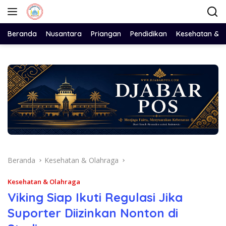
Langsung
ke
konten
Beranda
Nusantara
Priangan
Pendidikan
Kesehatan & 
Beranda
Kesehatan & Olahraga
Kesehatan & Olahraga
Viking Siap Ikuti Regulasi Jika
Suporter Diizinkan Nonton di