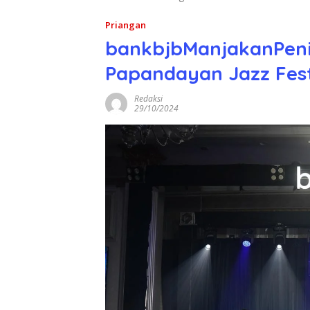
Priangan
bankbjbManjakanPeni
Papandayan Jazz Fes
Redaksi
29/10/2024