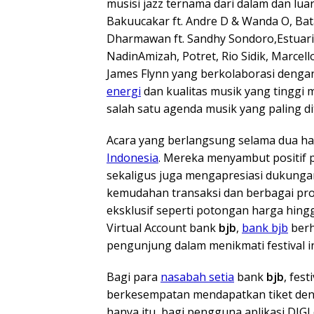
musisi jazz ternama dari dalam dan lua
Bakuucakar ft. Andre D & Wanda O, Bat
Dharmawan ft. Sandhy Sondoro,Estuari,
NadinAmizah, Potret, Rio Sidik, Marcel
James Flynn yang berkolaborasi dengan
energi
dan kualitas musik yang tinggi
salah satu agenda musik yang paling d
Acara yang berlangsung selama dua hari
Indonesia
. Mereka menyambut positif p
sekaligus juga mengapresiasi dukunga
kemudahan transaksi dan berbagai p
eksklusif seperti potongan harga hin
Virtual Account bank
bjb
,
bank bjb
berh
pengunjung dalam menikmati festival in
Bagi para
nasabah setia
bank
bjb
, fes
berkesempatan mendapatkan tiket de
hanya itu, bagi pengguna aplikasi DIG