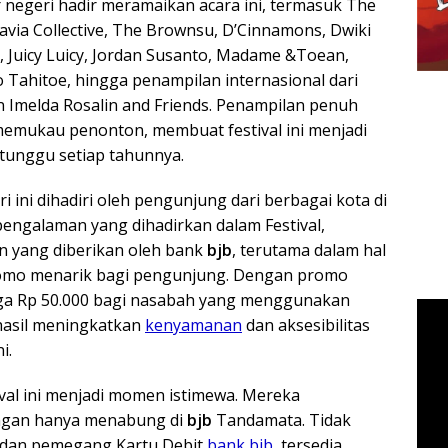
r negeri hadir meramaikan acara ini, termasuk The
avia Collective, The Brownsu, D’Cinnamons, Dwiki
 Juicy Luicy, Jordan Susanto, Madame &Toean,
lo Tahitoe, hingga penampilan internasional dari
 Imelda Rosalin and Friends. Penampilan penuh
 memukau penonton, membuat festival ini menjadi
itunggu setiap tahunnya.
 ini dihadiri oleh pengunjung dari berbagai kota di
engalaman yang dihadirkan dalam Festival,
n yang diberikan oleh bank
bjb
, terutama dalam hal
romo menarik bagi pengunjung. Dengan promo
gga Rp 50.000 bagi nasabah yang menggunakan
asil meningkatkan
kenyamanan
dan aksesibilitas
i.
tival ini menjadi momen istimewa. Mereka
ngan hanya menabung di
bjb
Tandamata. Tidak
I dan pemegang Kartu Debit
bank bjb
, tersedia