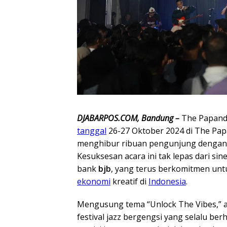
DJABARPOS.COM, Bandung –
The Papanda
tanggal
26-27 Oktober 2024 di The Pa
menghibur ribuan pengunjung dengan p
Kesuksesan acara ini tak lepas dari si
bank
bjb
, yang terus berkomitmen u
ekonomi
kreatif di
Indonesia
.
Mengusung tema “Unlock The Vibes,” a
festival jazz bergengsi yang selalu be