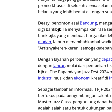
promo khusus di seluruh
tenant
selama
belanja yang lebih hemat di tengah s
Deasy, penonton asal
Bandung
, meng
digi bank
bjb
. Ia menyampaikan rasa s
bank
bjb
, yang membuat harga tiket le
mudah
, Ia pun menambahkanbahwadir
“Artisnyakeren-keren, semogakedepan
Dengan layanan perbankan yang
cepat
dengan
lancar
, mulai dari pembelian ti
bjb
di The Papandayan Jazz Fest 2024 
industri
musik dan
ekonomi
kreatif di
I
Sebagai tambahan informasi, TPJF 20
berfokus pada pengembangan talenta ba
Master Jazz Class, pengunjung dapat b
adalah salah satu bentuk dukungan b