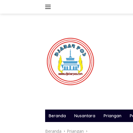
Langsung
ke
konten
Beranda
Nusantara
Priangan
P
Beranda
Priangan