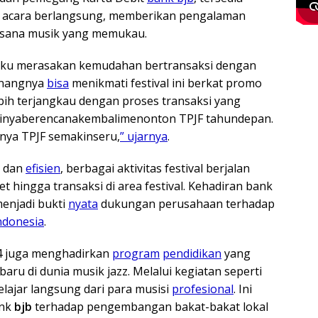
 acara berlangsung, memberikan pengalaman
uasana musik yang memukau.
aku merasakan kemudahan bertransaksi dengan
enangnya
bisa
menikmati festival ini berkat promo
bih terjangkau dengan proses transaksi yang
inyaberencanakembalimenonton TPJF tahundepan.
nya TPJF semakinseru,
” ujarnya
.
dan
efisien
, berbagai aktivitas festival berjalan
ket hingga transaksi di area festival. Kehadiran bank
menjadi bukti
nyata
dukungan perusahaan terhadap
ndonesia
.
24 juga menghadirkan
program
pendidikan
yang
ru di dunia musik jazz. Melalui kegiatan seperti
elajar langsung dari para musisi
profesional
. Ini
ank
bjb
terhadap pengembangan bakat-bakat lokal