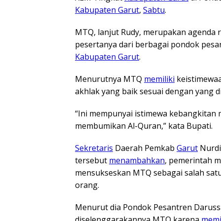
Kabupaten Garut
,
Sabtu
.
MTQ, lanjut Rudy, merupakan agenda r
pesertanya dari berbagai pondok pes
Kabupaten Garut
.
Menurutnya MTQ
memiliki
keistimewaa
akhlak yang baik sesuai dengan yang d
“Ini mempunyai istimewa kebangkitan m
membumikan Al-Quran,” kata Bupati.
Sekretaris
Daerah Pemkab
Garut
Nurdi
tersebut
menambahkan
, pemerintah 
mensukseskan MTQ sebagai salah sat
orang.
Menurut dia Pondok Pesantren Darussa
diselenggarakannya MTQ karena
memil