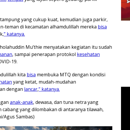
 tampung yang cukup kuat, kemudian juga parkir,
eman-teman di kecamatan alhamdulillah mereka
bisa
k,
” katanya.
olahuddin Mu’thie menyatakan kegiatan itu sudah
manan
, sampai penerapan protokol
kesehatan
VID-19.
dulillah kita
bisa
membuka MTQ dengan kondisi
hatan
yang ketat, mudah-mudahan
lan dengan
lancar
,
” katanya.
angan
anak-anak
, dewasa, dan tuna netra yang
 cabang yang dilombakan di antaranya tilawah,
Doni/Agus Sambas)