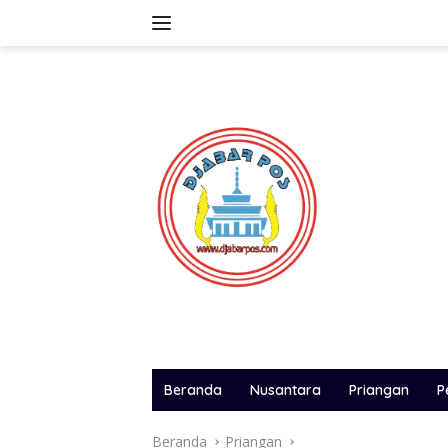
Langsung
ke
konten
Beranda
Nusantara
Priangan
P
Beranda
Priangan