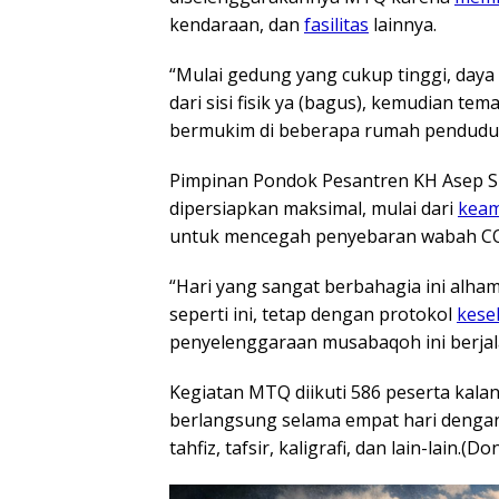
kendaraan, dan
fasilitas
lainnya.
“Mulai gedung yang cukup tinggi, daya
dari sisi fisik ya (bagus), kemudian t
bermukim di beberapa rumah pendudu
Pimpinan Pondok Pesantren KH Asep Sh
dipersiapkan maksimal, mulai dari
kea
untuk mencegah penyebaran wabah CO
“Hari yang sangat berbahagia ini alham
seperti ini, tetap dengan protokol
kese
penyelenggaraan musabaqoh ini berja
Kegiatan MTQ diikuti 586 peserta kal
berlangsung selama empat hari dengan
tahfiz, tafsir, kaligrafi, dan lain-lain.(