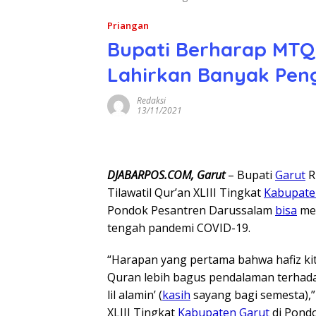
Priangan
Bupati Berharap MTQ
Lahirkan Banyak Peng
Redaksi
13/11/2021
DJABARPOS.COM, Garut
– Bupati
Garut
R
Tilawatil Qur’an XLIII Tingkat
Kabupate
Pondok Pesantren Darussalam
bisa
mel
tengah pandemi COVID-19.
“Harapan yang pertama bahwa hafiz kit
Quran lebih bagus pendalaman terhada
lil alamin’ (
kasih
sayang bagi semesta),
XLIII Tingkat
Kabupaten Garut
di Pond