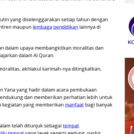
utin yang diselenggarakan setiap tahun dengan
antren maupun
lembaga
pendidikan
lainnya di
n dalam upaya membangkitkan moralitas dan
iajarkan dalam Al Quran.
oralitas, akhlakul karimah-nya ditingkatkan,
n Yana yang hadir dalam acara pembukaan
mendukung dan memberikan perhatian lebih untuk
u kegiatan yang memberikan
manfaat
bagi banyak
lam telah ditunjuk sebagai
tempat
iki
tempat
yang layak seperti gedung, parkir