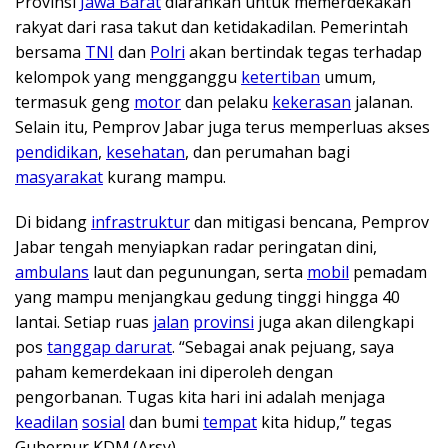
Provinsi
Jawa Barat
diarahkan untuk memerdekakan
rakyat dari rasa takut dan ketidakadilan. Pemerintah
bersama
TNI
dan
Polri
akan bertindak tegas terhadap
kelompok yang mengganggu
ketertiban
umum,
termasuk geng
motor
dan pelaku
kekerasan
jalanan.
Selain itu, Pemprov Jabar juga terus memperluas akses
pendidikan
,
kesehatan
, dan perumahan bagi
masyarakat
kurang mampu.
Di bidang
infrastruktur
dan mitigasi bencana, Pemprov
Jabar tengah menyiapkan radar peringatan dini,
ambulans
laut dan pegunungan, serta
mobil
pemadam
yang mampu menjangkau gedung tinggi hingga 40
lantai. Setiap ruas
jalan
provinsi
juga akan dilengkapi
pos
tanggap darurat
. “Sebagai anak pejuang, saya
paham kemerdekaan ini diperoleh dengan
pengorbanan. Tugas kita hari ini adalah menjaga
keadilan
sosial
dan bumi
tempat
kita hidup,” tegas
Gubernur KDM.(Arsy)