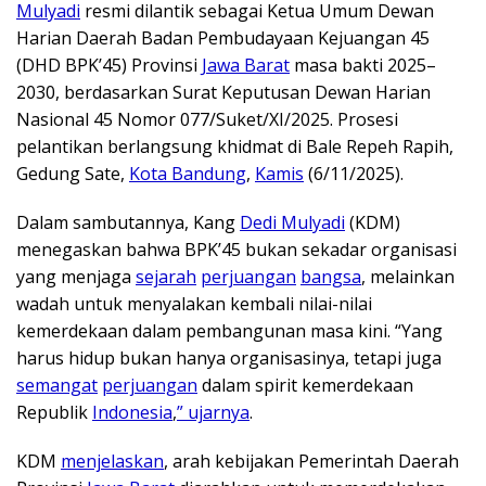
Mulyadi
resmi dilantik sebagai Ketua Umum Dewan
Harian Daerah Badan Pembudayaan Kejuangan 45
(DHD BPK’45) Provinsi
Jawa Barat
masa bakti 2025–
2030, berdasarkan Surat Keputusan Dewan Harian
Nasional 45 Nomor 077/Suket/XI/2025. Prosesi
pelantikan berlangsung khidmat di Bale Repeh Rapih,
Gedung Sate,
Kota Bandung
,
Kamis
(6/11/2025).
Dalam sambutannya, Kang
Dedi Mulyadi
(KDM)
menegaskan bahwa BPK’45 bukan sekadar organisasi
yang menjaga
sejarah
perjuangan
bangsa
, melainkan
wadah untuk menyalakan kembali nilai-nilai
kemerdekaan dalam pembangunan masa kini. “Yang
harus hidup bukan hanya organisasinya, tetapi juga
semangat
perjuangan
dalam spirit kemerdekaan
Republik
Indonesia
,
” ujarnya
.
KDM
menjelaskan
, arah kebijakan Pemerintah Daerah