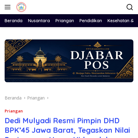
Langsung
ke
konten
Beranda
Nusantara
Priangan
Pendidikan
Kesehatan & 
Beranda
Priangan
Priangan
Dedi Mulyadi Resmi Pimpin DHD
BPK’45 Jawa Barat, Tegaskan Nilai