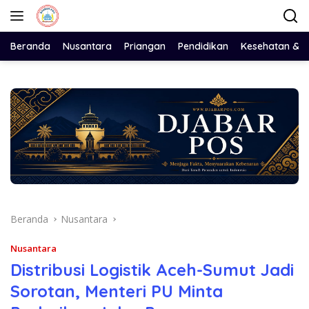
Langsung
ke
konten
Beranda
Nusantara
Priangan
Pendidikan
Kesehatan & 
Beranda
Nusantara
Nusantara
Distribusi Logistik Aceh-Sumut Jadi
Sorotan, Menteri PU Minta