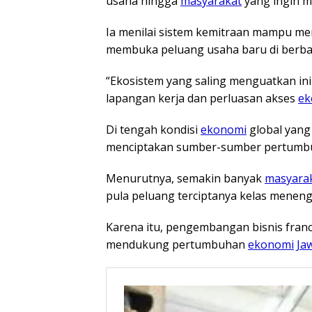
usaha hingga
masyarakat
yang ingin me
Ia menilai sistem kemitraan mampu me
membuka peluang usaha baru di berb
“Ekosistem yang saling menguatkan ini 
lapangan kerja dan perluasan akses
ek
Di tengah kondisi
ekonomi
global yang
menciptakan sumber-sumber pertumbu
Menurutnya, semakin banyak
masyara
pula peluang terciptanya kelas menen
Karena itu, pengembangan bisnis franch
mendukung pertumbuhan
ekonomi
Ja