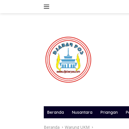
Langsung
ke
konten
Beranda
Nusantara
Priangan
P
Beranda
Warung UKM