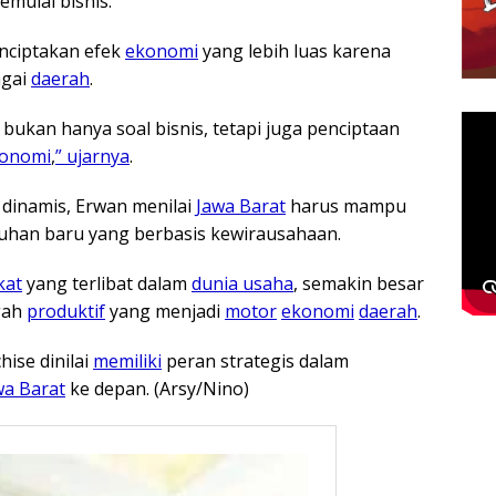
mulai bisnis.
nciptakan efek
ekonomi
yang lebih luas karena
agai
daerah
.
bukan hanya soal bisnis, tetapi juga penciptaan
onomi
,
” ujarnya
.
 dinamis, Erwan menilai
Jawa Barat
harus mampu
han baru yang berbasis kewirausahaan.
kat
yang terlibat dalam
dunia usaha
, semakin besar
gah
produktif
yang menjadi
motor
ekonomi
daerah
.
ise dinilai
memiliki
peran strategis dalam
wa Barat
ke depan. (Arsy/Nino)