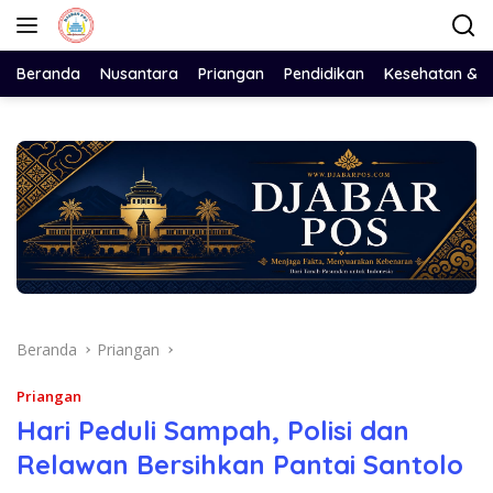
Langsung
ke
konten
Beranda
Nusantara
Priangan
Pendidikan
Kesehatan & 
Beranda
Priangan
Priangan
Hari Peduli Sampah, Polisi dan
Relawan Bersihkan Pantai Santolo