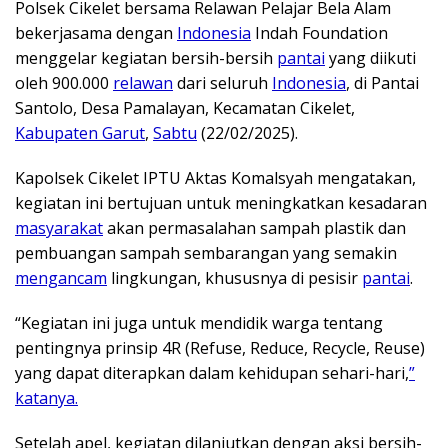
Polsek Cikelet bersama Relawan Pelajar Bela Alam
bekerjasama dengan
Indonesia
Indah Foundation
menggelar kegiatan bersih-bersih
pantai
yang diikuti
oleh 900.000
relawan
dari seluruh
Indonesia
, di Pantai
Santolo, Desa Pamalayan, Kecamatan Cikelet,
Kabupaten Garut
,
Sabtu
(22/02/2025).
Kapolsek Cikelet IPTU Aktas Komalsyah mengatakan,
kegiatan ini bertujuan untuk meningkatkan kesadaran
masyarakat
akan permasalahan sampah plastik dan
pembuangan sampah sembarangan yang semakin
mengancam
lingkungan, khususnya di pesisir
pantai
.
“Kegiatan ini juga untuk mendidik warga tentang
pentingnya prinsip 4R (Refuse, Reduce, Recycle, Reuse)
yang dapat diterapkan dalam kehidupan sehari-hari,
”
katanya.
Setelah apel, kegiatan dilanjutkan dengan aksi bersih-