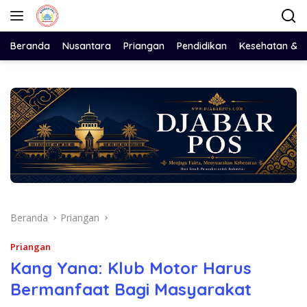
Langsung
ke
konten
Beranda
Nusantara
Priangan
Pendidikan
Kesehatan & 
Beranda
Priangan
Priangan
Kang Yana: Klub Motor Harus
Bermanfaat Bagi Masyarakat