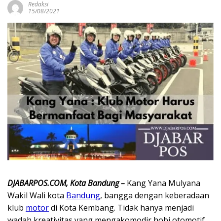
Redaksi
15/08/2021
DJABARPOS.COM, Kota Bandung –
Kang Yana Mulyana
Wakil Wali kota
Bandung
, bangga dengan keberadaan
klub
motor
di Kota Kembang. Tidak hanya menjadi
wadah kreativitas yang mengakomodir hobi otomotif