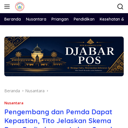
Langsung
ke
konten
Beranda
Nusantara
Priangan
Pendidikan
Kesehatan & 
Beranda
Nusantara
Nusantara
Pengembang dan Pemda Dapat
Kepastian, Tito Jelaskan Skema