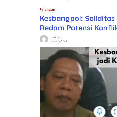
Priangan
Kesbangpol: Soliditas
Redam Potensi Konfli
Redaksi
22/07/2021