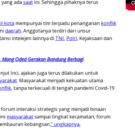
 yang ada
saat
ini. Sehingga pihaknya terus
li kota
mempunyai tim terpadu penanganan
konflik
ini
daerah
. Anggotanya terdiri dari unsur
ansi intelejen lainnya di
TNI
,
Polri
, Kejaksaan dan
n, Mang Oded Gerakan Bandung Berbagi
njut Inci, ajakan juga terus dilakukan untuk
yarakat
. Masyarakat menjadi kekuatan utama
onflik
, tanpa terkecuali di tengah pandemi Covid-19
 forum interaksi strategis yang menjadi binaan
ini
masyarakat
sampai tingkat kecamatan, forum
pembauran kebangsan,
” ungkapnya.