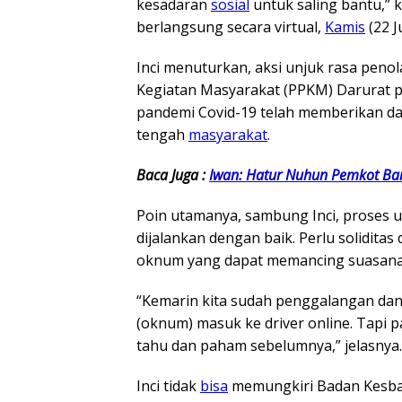
kesadaran
sosial
untuk saling bantu,” k
berlangsung secara virtual,
Kamis
(22 J
Inci menuturkan, aksi unjuk rasa pen
Kegiatan Masyarakat (PPKM) Darurat p
pandemi Covid-19 telah memberikan d
tengah
masyarakat
.
Baca Juga :
Iwan: Hatur Nuhun Pemkot B
Poin utamanya, sambung Inci, proses 
dijalankan dengan baik. Perlu solidi
oknum yang dapat memancing suasana
“Kemarin kita sudah penggalangan dan
(oknum) masuk ke driver online. Tapi p
tahu dan paham sebelumnya,” jelasnya.
Inci tidak
bisa
memungkiri Badan Kesb