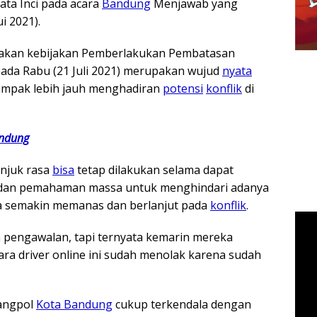
ata Inci pada acara
Bandung
Menjawab yang
ui 2021).
olakan kebijakan Pemberlakukan Pembatasan
ada Rabu (21 Juli 2021) merupakan wujud
nyata
ampak lebih jauh menghadiran
potensi
konflik
di
andung
unjuk rasa
bisa
tetap dilakukan selama dapat
tas dan pemahaman massa untuk menghindari adanya
 semakin memanas dan berlanjut pada
konflik
.
 pengawalan, tapi ternyata kemarin mereka
ara driver online ini sudah menolak karena sudah
angpol
Kota Bandung
cukup terkendala dengan