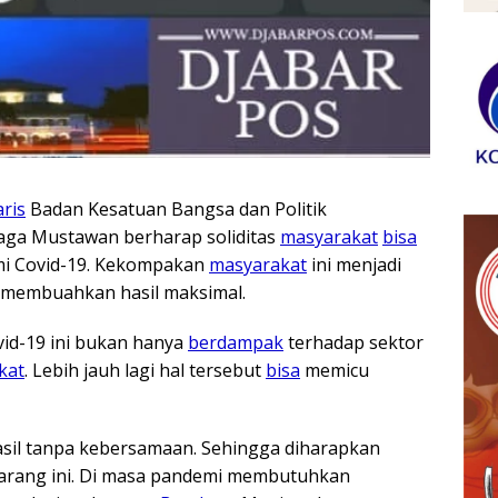
ris
Badan Kesatuan Bangsa dan Politik
maga Mustawan berharap soliditas
masyarakat
bisa
mi Covid-19. Kekompakan
masyarakat
ini menjadi
 membuahkan hasil maksimal.
vid-19 ini bukan hanya
berdampak
terhadap sektor
kat
. Lebih jauh lagi hal tersebut
bisa
memicu
asil tanpa kebersamaan. Sehingga diharapkan
arang ini. Di masa pandemi membutuhkan