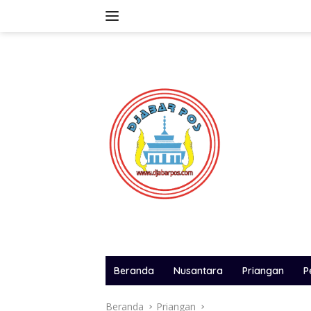
Langsung
ke
konten
Beranda
Nusantara
Priangan
P
Beranda
Priangan