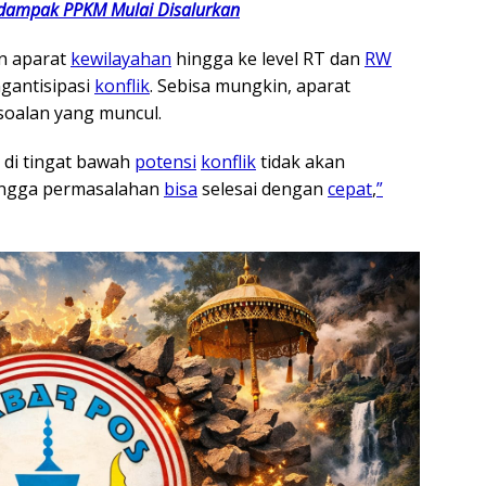
rdampak PPKM Mulai Disalurkan
an aparat
kewilayahan
hingga ke level RT dan
RW
gantisipasi
konflik
. Sebisa mungkin, aparat
soalan yang muncul.
 di tingat bawah
potensi
konflik
tidak akan
hingga permasalahan
bisa
selesai dengan
cepat
,
”