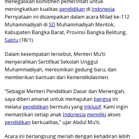
menegaskan komitmen pemerintah untuk
meningkatkan kualitas
pendidikan
di
Indonesia
.
Pernyataan ini disampaikan dalam acara Milad ke-112
Muhammadiyah di
SD
Muhammadiyah Mentok,
Kabupaten Bangka Barat, Provinsi Bangka Belitung,
Sabtu
(18/1).
Dalam kesempatan tersebut, Menteri Mu’ti
menyerahkan Sertifikat Sekolah Unggul
Muhammadiyah, meresmikan gedung baru, dan
memberikan bantuan dari Kemendikdasmen.
“Sebagai Menteri Pendidikan Dasar dan Menengah,
saya diberi amanat untuk memajukan
bangsa
ini
melalui
pendidikan
bermutu yang
inklusif
. Kami ingin
memastikan setiap anak
Indonesia
memiliki
akses
pendidikan
berkualitas,” ujar Abdul Mu’ti.
Acara ini berlangsung meriah dengan kehadiran lebih