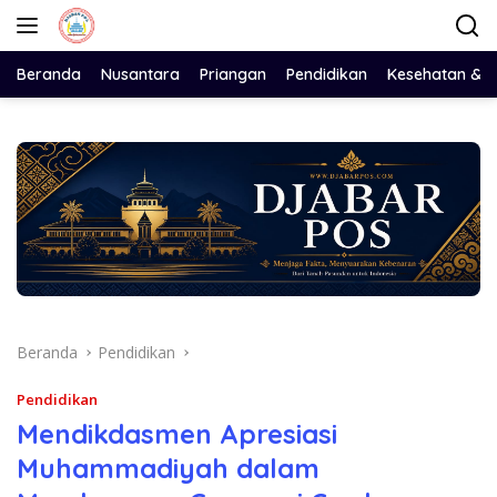
Langsung
ke
konten
Beranda
Nusantara
Priangan
Pendidikan
Kesehatan & 
Beranda
Pendidikan
Pendidikan
Mendikdasmen Apresiasi
Muhammadiyah dalam