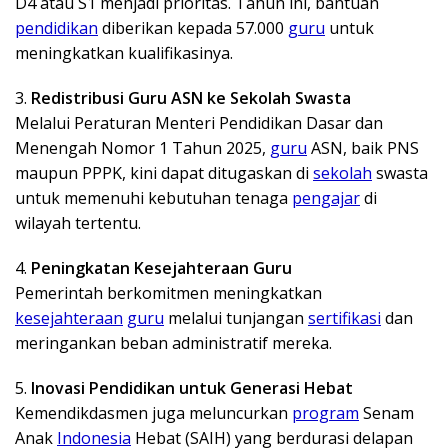
D4 atau S1 menjadi prioritas. Tahun ini, bantuan
pendidikan
diberikan kepada 57.000
guru
untuk
meningkatkan kualifikasinya.
3.
Redistribusi Guru ASN ke Sekolah Swasta
Melalui Peraturan Menteri Pendidikan Dasar dan
Menengah Nomor 1 Tahun 2025,
guru
ASN, baik PNS
maupun PPPK, kini dapat ditugaskan di
sekolah
swasta
untuk memenuhi kebutuhan tenaga
pengajar
di
wilayah tertentu.
4.
Peningkatan Kesejahteraan Guru
Pemerintah berkomitmen meningkatkan
kesejahteraan
guru
melalui tunjangan
sertifikasi
dan
meringankan beban administratif mereka.
5.
Inovasi Pendidikan untuk Generasi Hebat
Kemendikdasmen juga meluncurkan
program
Senam
Anak
Indonesia
Hebat (SAIH) yang berdurasi delapan