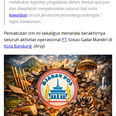
melakukan kegiatan pergadaian dalam bentuk apa pun
dan diwajibkan menyelesaikan seluruh hak serta
kewajiban
sesuai peraturan perundang-undangan,”
tegas Darwisman.
Pencabutan izin ini sekaligus menandai berakhirnya
seluruh aktivitas operasional
PT
Solusi Gadai Mandiri di
Kota Bandung
. (Arsy)