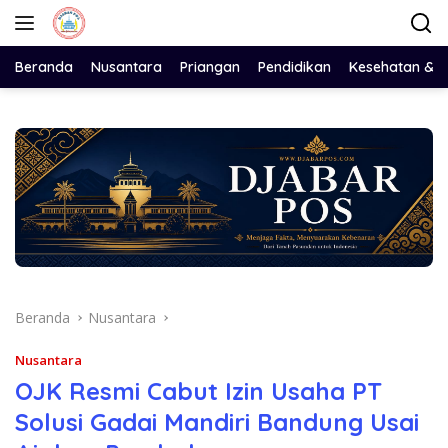
Langsung
ke
konten
Beranda
Nusantara
Priangan
Pendidikan
Kesehatan & 
Beranda
Nusantara
Nusantara
OJK Resmi Cabut Izin Usaha PT
Solusi Gadai Mandiri Bandung Usai