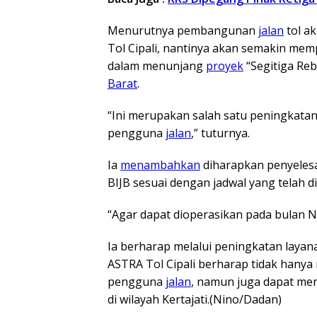
Menurutnya pembangunan
jalan
tol a
Tol Cipali, nantinya akan semakin m
dalam menunjang
proyek
“Segitiga Reb
Barat
.
“Ini merupakan salah satu peningkata
pengguna
jalan
,” tuturnya.
Ia
menambahkan
diharapkan penyeles
BIJB sesuai dengan jadwal yang telah d
“Agar dapat dioperasikan pada bulan 
Ia berharap melalui peningkatan layana
ASTRA Tol Cipali berharap tidak hany
pengguna
jalan
, namun juga dapat m
di wilayah Kertajati.(Nino/Dadan)