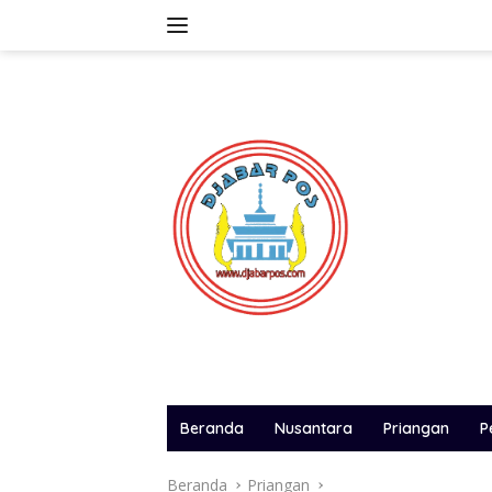
Langsung
ke
konten
Beranda
Nusantara
Priangan
P
Beranda
Priangan