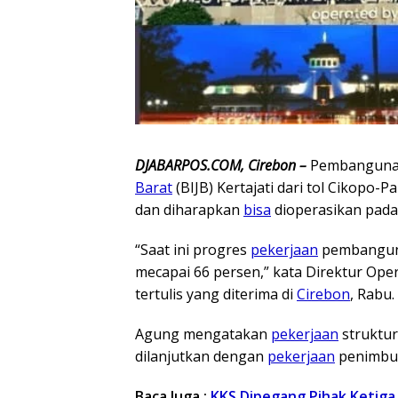
DJABARPOS.COM, Cirebon –
Pembangun
Barat
(BIJB) Kertajati dari tol Cikopo-P
dan diharapkan
bisa
dioperasikan pada
“Saat ini progres
pekerjaan
pembangu
mecapai 66 persen,” kata Direktur Ope
tertulis yang diterima di
Cirebon
, Rabu.
Agung mengatakan
pekerjaan
struktur
dilanjutkan dengan
pekerjaan
penimbun
Baca Juga :
KKS Dipegang Pihak Ketiga