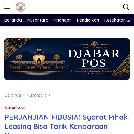
Langsung
ke
konten
Beranda
Nusantara
Priangan
Pendidikan
Kesehatan & 
Beranda
Nusantara
Nusantara
PERJANJIAN FIDUSIA! Syarat Pihak
Leasing Bisa Tarik Kendaraan