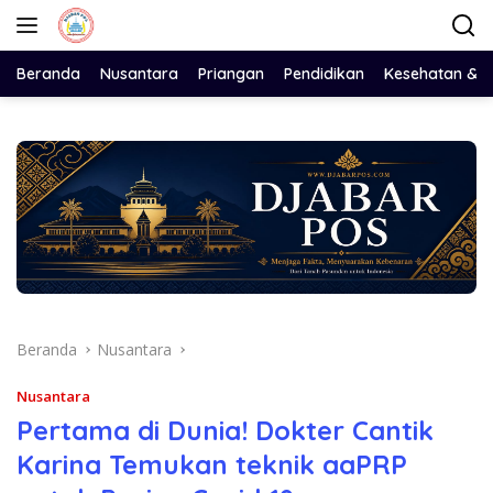
Langsung
ke
konten
Beranda
Nusantara
Priangan
Pendidikan
Kesehatan & 
Beranda
Nusantara
Nusantara
Pertama di Dunia! Dokter Cantik
Karina Temukan teknik aaPRP