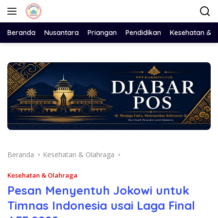
Langsung
ke
konten
Beranda
Nusantara
Priangan
Pendidikan
Kesehatan & 
Beranda
Kesehatan & Olahraga
Kesehatan & Olahraga
Pesan Menyentuh Jokowi untuk
Timnas Indonesia usai Laga Final