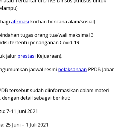
 atau Terdaftar di DTKS Dinsos (khusus untuk
k Mampu)
(bagi
afirmasi
korban bencana alam/sosial)
pindahan tugas orang tua/wali maksimal 3
disi tertentu penanganan Covid-19
uk jalur
prestasi
Kejuaraan).
ngumumkan jadwal resmi
pelaksanaan
PPDB Jabar
DB tersebut sudah diinformasikan dalam materi
, dengan detail sebagai berikut:
: 7-11 Juni 2021
25 Juni – 1 Juli 2021