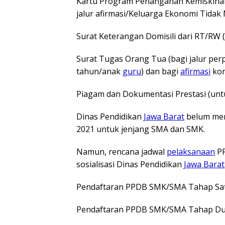
Kartu Program Penanganan Kemiskinan
jalur afirmasi/Keluarga Ekonomi Tida
Surat Keterangan Domisili dari RT/RW 
Surat Tugas Orang Tua (bagi jalur per
tahun/anak
guru
) dan bagi
afirmasi
kon
Piagam dan Dokumentasi Prestasi (unt
Dinas Pendidikan
Jawa Barat
belum me
2021 untuk jenjang SMA dan SMK.
Namun, rencana jadwal
pelaksanaan
PP
sosialisasi Dinas Pendidikan
Jawa Barat
Pendaftaran PPDB SMK/SMA Tahap Satu
Pendaftaran PPDB SMK/SMA Tahap Dua: 