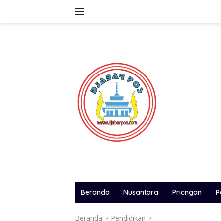
Langsung
ke
konten
Beranda
Nusantara
Priangan
P
Beranda
Pendidikan