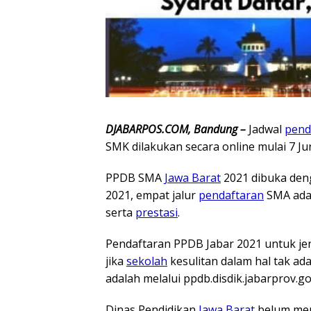
DJABARPOS.COM, Bandung –
Jadwal
pend
SMK dilakukan secara online mulai 7 Jun
PPDB SMA
Jawa Barat
2021 dibuka deng
2021, empat jalur
pendaftaran
SMA adal
serta
prestasi
.
Pendaftaran PPDB Jabar 2021 untuk jen
jika
sekolah
kesulitan dalam hal tak ad
adalah melalui ppdb.disdik.jabarprov.go.
Dinas Pendidikan
Jawa Barat
belum me