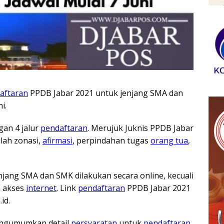
aftaran
PPDB Jabar 2021 untuk jenjang SMA dan
i.
an 4 jalur
pendaftaran
. Merujuk Juknis PPDB Jabar
ah zonasi,
afirmasi
, perpindahan tugas
orang tua
,
jang SMA dan SMK dilakukan secara online, kecuali
a akses
internet
. Link
pendaftaran
PPDB Jabar 2021
id.
ngumumkan detail
persyaratan
untuk
pendaftaran