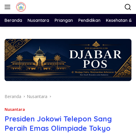
Langsung
ke
konten
Beranda
Nusantara
Priangan
Pendidikan
Kesehatan & 
Beranda
Nusantara
Nusantara
Presiden Jokowi Telepon Sang
Peraih Emas Olimpiade Tokyo