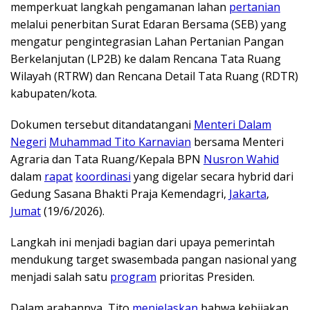
memperkuat langkah pengamanan lahan
pertanian
melalui penerbitan Surat Edaran Bersama (SEB) yang
mengatur pengintegrasian Lahan Pertanian Pangan
Berkelanjutan (LP2B) ke dalam Rencana Tata Ruang
Wilayah (RTRW) dan Rencana Detail Tata Ruang (RDTR)
kabupaten/kota.
Dokumen tersebut ditandatangani
Menteri Dalam
Negeri
Muhammad Tito Karnavian
bersama Menteri
Agraria dan Tata Ruang/Kepala BPN
Nusron Wahid
dalam
rapat
koordinasi
yang digelar secara hybrid dari
Gedung Sasana Bhakti Praja Kemendagri,
Jakarta
,
Jumat
(19/6/2026).
Langkah ini menjadi bagian dari upaya pemerintah
mendukung target swasembada pangan nasional yang
menjadi salah satu
program
prioritas Presiden.
Dalam arahannya, Tito
menjelaskan
bahwa kebijakan