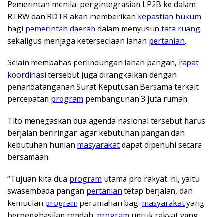
Pemerintah menilai pengintegrasian LP2B ke dalam
RTRW dan RDTR akan memberikan
kepastian
hukum
bagi
pemerintah daerah
dalam menyusun
tata ruang
sekaligus menjaga ketersediaan lahan
pertanian
.
Selain membahas perlindungan lahan pangan,
rapat
koordinasi
tersebut juga dirangkaikan dengan
penandatanganan Surat Keputusan Bersama terkait
percepatan
program
pembangunan 3 juta rumah.
Tito menegaskan dua agenda nasional tersebut harus
berjalan beriringan agar kebutuhan pangan dan
kebutuhan hunian
masyarakat
dapat dipenuhi secara
bersamaan.
“Tujuan kita dua
program
utama pro rakyat ini, yaitu
swasembada pangan
pertanian
tetap berjalan, dan
kemudian
program
perumahan bagi
masyarakat
yang
berpenghasilan rendah,
program
untuk rakyat yang