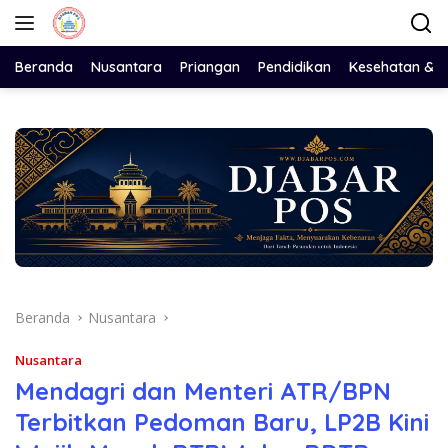
Langsung
ke
konten
Beranda
Nusantara
Priangan
Pendidikan
Kesehatan & 
Beranda
Nusantara
Nusantara
Mendagri dan Menteri ATR/BPN
Terbitkan Pedoman Baru, LP2B Kini