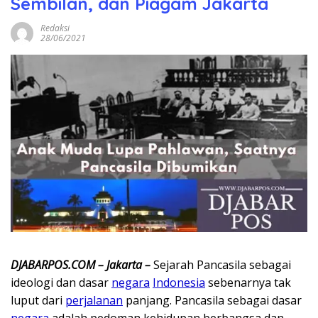
Sembilan, dan Piagam Jakarta
Redaksi
28/06/2021
DJABARPOS.COM – Jakarta –
Sejarah Pancasila sebagai
ideologi dan dasar
negara
Indonesia
sebenarnya tak
luput dari
perjalanan
panjang. Pancasila sebagai dasar
negara
adalah pedoman kehidupan berbangsa dan