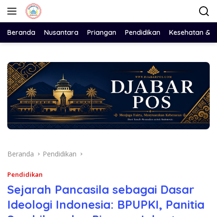
Langsung
ke
konten
Beranda
Nusantara
Priangan
Pendidikan
Kesehatan & 
Beranda
Pendidikan
Pendidikan
Sejarah Pancasila sebagai Dasar
Ideologi Indonesia: BPUPKI, Panitia