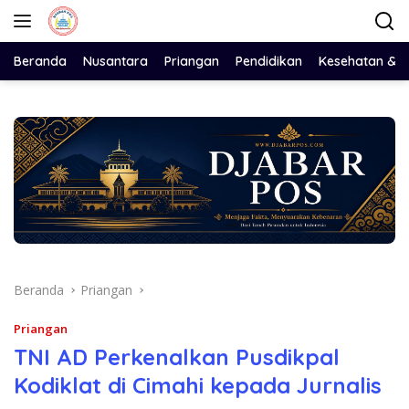
Langsung
ke
konten
Beranda
Nusantara
Priangan
Pendidikan
Kesehatan & 
Beranda
Priangan
Priangan
TNI AD Perkenalkan Pusdikpal
Kodiklat di Cimahi kepada Jurnalis