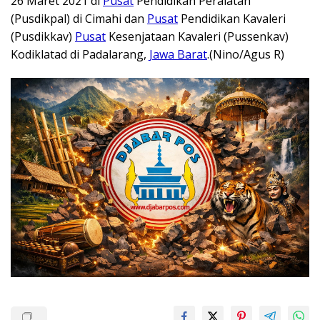
26 Maret 2021 di
Pusat
Pendidikan Peralatan
(Pusdikpal) di Cimahi dan
Pusat
Pendidikan Kavaleri
(Pusdikkav)
Pusat
Kesenjataan Kavaleri (Pussenkav)
Kodiklatad di Padalarang,
Jawa Barat
.(Nino/Agus R)