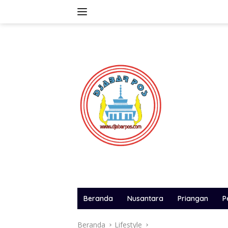
Langsung
ke
konten
Beranda
Nusantara
Priangan
P
Beranda
Lifestyle