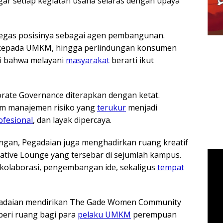
ar setiap kegiatan usaha selaras dengan upaya
egas posisinya sebagai agen pembangunan.
kepada UMKM, hingga perlindungan konsumen
ni bahwa melayani
masyarakat
berarti ikut
rporate Governance diterapkan dengan ketat.
tem manajemen risiko yang
terukur
menjadi
ofesional
, dan layak dipercaya.
ngan, Pegadaian juga menghadirkan ruang kreatif
ative Lounge yang tersebar di sejumlah kampus.
kolaborasi, pengembangan ide, sekaligus
tempat
adaian mendirikan The Gade Women Community
mberi ruang bagi para
pelaku UMKM
perempuan