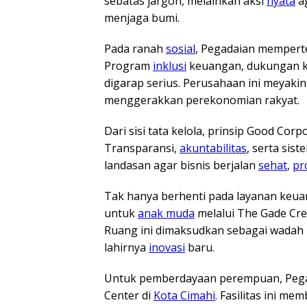
sebatas jargon, melainkan aksi
nyata
ag
menjaga bumi.
Pada ranah
sosial
, Pegadaian mempert
Program
inklusi
keuangan, dukungan 
digarap serius. Perusahaan ini meyaki
menggerakkan perekonomian rakyat.
Dari sisi tata kelola, prinsip Good Co
Transparansi,
akuntabilitas
, serta sis
landasan agar bisnis berjalan
sehat
,
pr
Tak hanya berhenti pada layanan keua
untuk
anak muda
melalui The Gade Cre
Ruang ini dimaksudkan sebagai wadah 
lahirnya
inovasi
baru.
Untuk pemberdayaan perempuan, Peg
Center di
Kota Cimahi
. Fasilitas ini me