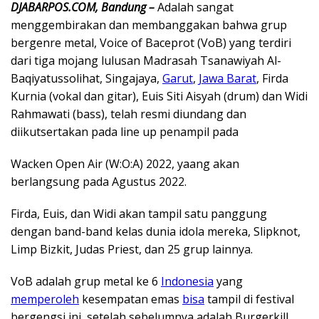
DJABARPOS.COM, Bandung –
Adalah sangat
menggembirakan dan membanggakan bahwa grup
bergenre metal, Voice of Baceprot (VoB) yang terdiri
dari tiga mojang lulusan Madrasah Tsanawiyah Al-
Baqiyatussolihat, Singajaya,
Garut
,
Jawa Barat
, Firda
Kurnia (vokal dan gitar), Euis Siti Aisyah (drum) dan Widi
Rahmawati (bass), telah resmi diundang dan
diikutsertakan pada line up penampil pada
Wacken Open Air (W:O:A) 2022, yaang akan
berlangsung pada Agustus 2022.
Firda, Euis, dan Widi akan tampil satu panggung
dengan band-band kelas dunia idola mereka, Slipknot,
Limp Bizkit, Judas Priest, dan 25 grup lainnya.
VoB adalah grup metal ke 6
Indonesia
yang
memperoleh
kesempatan emas
bisa
tampil di festival
bergengsi ini, setelah sebelumnya adalah Burgerkill,