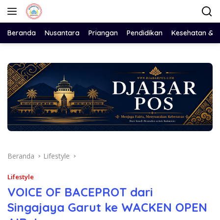
Langsung
ke
konten
Beranda
Nusantara
Priangan
Pendidikan
Kesehatan & 
Beranda
Lifestyle
Lifestyle
VOICE OF BACEPROT dari
Singajaya Garut ke WACKEN OPEN