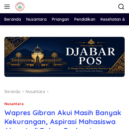
Langsung
ke
konten
Beranda
Nusantara
Priangan
Pendidikan
Kesehatan & 
Beranda
Nusantara
Nusantara
Wapres Gibran Akui Masih Banyak
Kekurangan, Aspirasi Mahasiswa