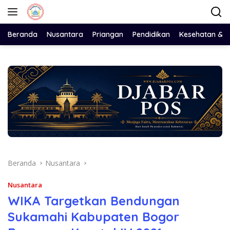
Langsung
ke
konten
Beranda
Nusantara
Priangan
Pendidikan
Kesehatan & 
Beranda
Nusantara
Nusantara
WIKA Targetkan Bendungan
Sukamahi Kabupaten Bogor