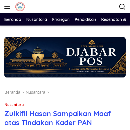
Langsung
ke
konten
Beranda
Nusantara
Priangan
Pendidikan
Kesehatan & 
Beranda
Nusantara
Nusantara
Zulkifli Hasan Sampaikan Maaf
atas Tindakan Kader PAN