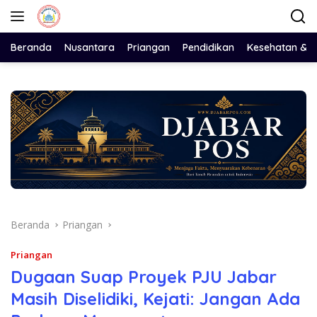
Langsung
ke
konten
Beranda
Nusantara
Priangan
Pendidikan
Kesehatan & 
Beranda
Priangan
Priangan
Dugaan Suap Proyek PJU Jabar
Masih Diselidiki, Kejati: Jangan Ada