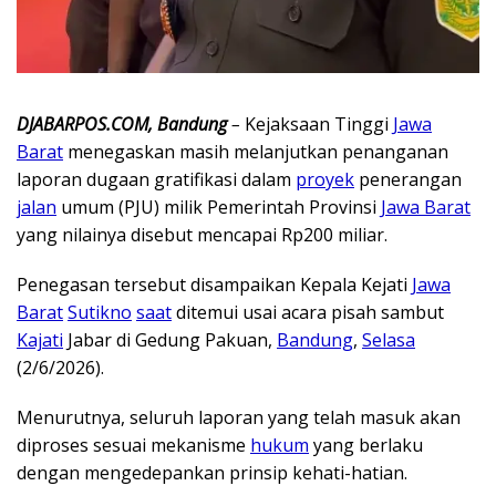
DJABARPOS.COM, Bandung
–
Kejaksaan Tinggi
Jawa
Barat
menegaskan masih melanjutkan penanganan
laporan dugaan gratifikasi dalam
proyek
penerangan
jalan
umum (PJU) milik Pemerintah Provinsi
Jawa Barat
yang nilainya disebut mencapai Rp200 miliar.
Penegasan tersebut disampaikan Kepala Kejati
Jawa
Barat
Sutikno
saat
ditemui usai acara pisah sambut
Kajati
Jabar di Gedung Pakuan,
Bandung
,
Selasa
(2/6/2026).
Menurutnya, seluruh laporan yang telah masuk akan
diproses sesuai mekanisme
hukum
yang berlaku
dengan mengedepankan prinsip kehati-hatian.