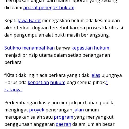
merupakan bagian dari materi laporan yang sedang
didalami
aparat penegak hukum
.
Kejati
Jawa Barat
menegaskan belum ada kesimpulan
akhir terkait dugaan tersebut karena proses klarifikasi
dan pengumpulan alat bukti masih berlangsung.
Sutikno
menambahkan
bahwa
kepastian
hukum
menjadi prinsip utama dalam setiap penanganan
perkara.
“Kita tidak ingin ada perkara yang tidak
jelas
ujungnya.
Harus ada
kepastian
hukum
bagi semua pihak,
”
katanya.
Perkembangan kasus ini menjadi perhatian publik
mengingat
proyek
penerangan
jalan
umum
merupakan salah satu
program
yang menyangkut
penggunaan anggaran
daerah
dalam jumlah besar.