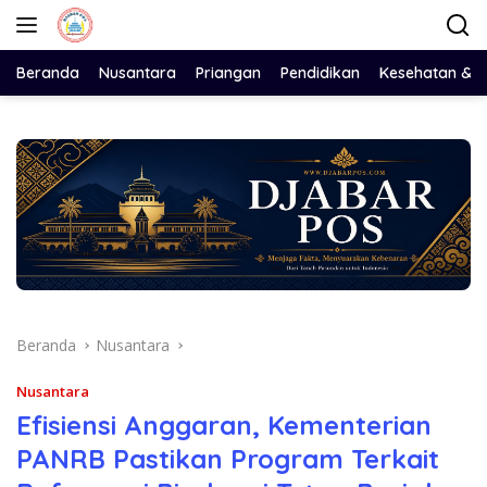
Langsung
ke
konten
Beranda
Nusantara
Priangan
Pendidikan
Kesehatan & 
Beranda
Nusantara
Nusantara
Efisiensi Anggaran, Kementerian
PANRB Pastikan Program Terkait