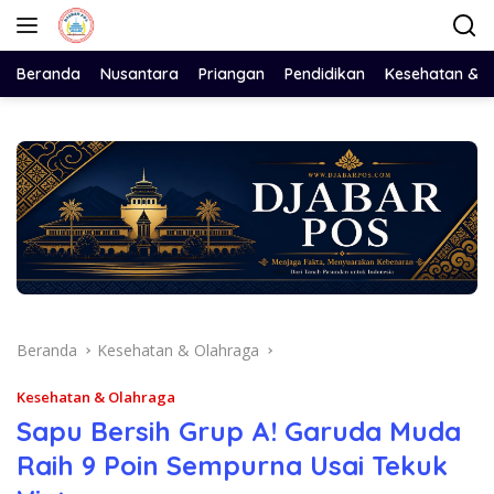
Langsung
ke
konten
Beranda
Nusantara
Priangan
Pendidikan
Kesehatan & 
Beranda
Kesehatan & Olahraga
Kesehatan & Olahraga
Sapu Bersih Grup A! Garuda Muda
Raih 9 Poin Sempurna Usai Tekuk