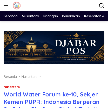
Langsung
ke
konten
Beranda
Nusantara
Priangan
Pendidikan
Kesehatan & 
Beranda
Nusantara
Nusantara
World Water Forum ke-10, Sekjen
Kemen PUPR: Indonesia Berperan