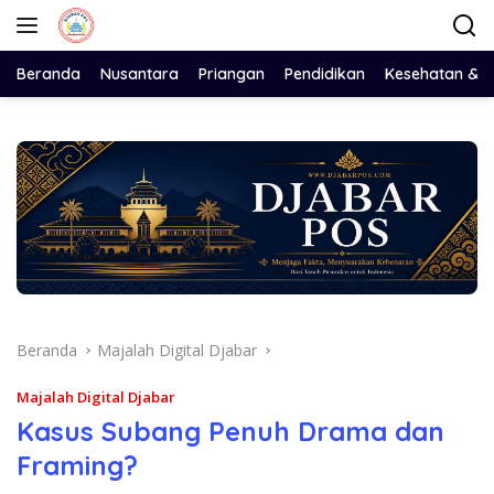
Langsung
ke
konten
Beranda
Nusantara
Priangan
Pendidikan
Kesehatan & 
Beranda
Majalah Digital Djabar
Majalah Digital Djabar
Kasus Subang Penuh Drama dan
Framing?