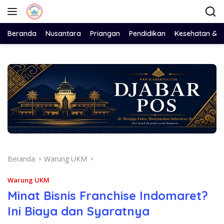
Langsung
ke
konten
Beranda
Nusantara
Priangan
Pendidikan
Kesehatan & 
Beranda
Warung UKM
Warung UKM
Minat Bisnis Franchise Indomaret?
Ini Biaya dan Syaratnya