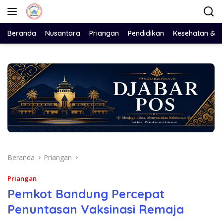
Langsung
ke
konten
Beranda
Nusantara
Priangan
Pendidikan
Kesehatan & 
Beranda
Priangan
Priangan
Pemkot Bandung Percepat
Penuntasan Vaksinasi Remaja