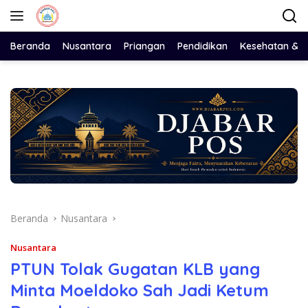
Langsung
ke
konten
Beranda
Nusantara
Priangan
Pendidikan
Kesehatan & 
Beranda
Nusantara
Nusantara
PTUN Tolak Gugatan KLB yang
Minta Moeldoko Sah Jadi Ketum