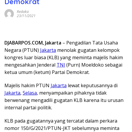
Demokrat
Redaksi
23/11/2021
DJABARPOS.COM, Jakarta
– Pengadilan Tata Usaha
Negara (PTUN)
Jakarta
menolak gugatan kelompok
kongres luar biasa (KLB) yang meminta majelis hakim
mengesahkan Jenderal
TNI
(Purn) Moeldoko sebagai
ketua umum (ketum) Partai Demokrat.
Majelis hakim PTUN
Jakarta
lewat keputusannya di
Jakarta
,
Selasa
, menyampaikan pihaknya tidak
berwenang mengadili gugatan KLB karena itu urusan
internal partai politik.
KLB pada gugatannya yang tercatat dalam perkara
nomor 150/G/2021/PTUN-JKT sebelumnya meminta