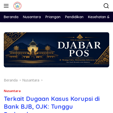
Langsung
ke
konten
Beranda
Nusantara
Priangan
Pendidikan
Kesehatan & 
Beranda
Nusantara
Nusantara
Terkait Dugaan Kasus Korupsi di
Bank BJB, OJK: Tunggu