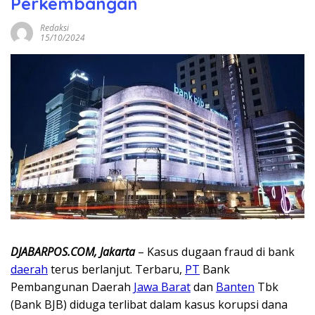
Perkembangan
Redaksi
15/10/2024
DJABARPOS.COM, Jakarta
– Kasus dugaan fraud di bank
daerah
terus berlanjut. Terbaru,
PT
Bank
Pembangunan Daerah
Jawa Barat
dan
Banten
Tbk
(Bank BJB) diduga terlibat dalam kasus korupsi dana