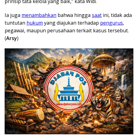
prinsip tata kelola yang baik,” kata Widi.
Ia juga
menambahkan
bahwa hingga
saat
ini, tidak ada
tuntutan
hukum
yang diajukan terhadap
pengurus
,
pegawai, maupun perusahaan terkait kasus tersebut.
(
Arsy
)