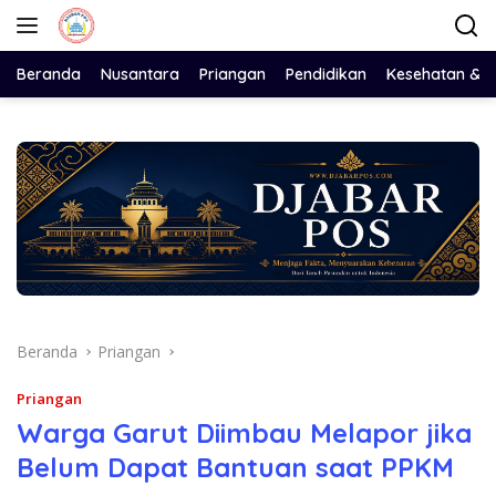
Langsung
ke
konten
Beranda
Nusantara
Priangan
Pendidikan
Kesehatan & 
Beranda
Priangan
Priangan
Warga Garut Diimbau Melapor jika
Belum Dapat Bantuan saat PPKM