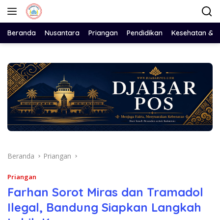
Langsung
ke
konten
Beranda
Nusantara
Priangan
Pendidikan
Kesehatan & 
Beranda
Priangan
Priangan
Farhan Sorot Miras dan Tramadol
Ilegal, Bandung Siapkan Langkah