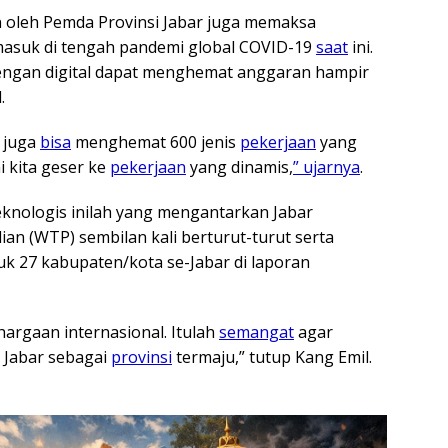
kan oleh Pemda Provinsi Jabar juga memaksa
ermasuk di tengah pandemi global COVID-19
saat
ini.
ngan digital dapat menghemat anggaran hampir
.
, juga
bisa
menghemat 600 jenis
pekerjaan
yang
i kita geser ke
pekerjaan
yang dinamis,
” ujarnya
.
teknologis inilah yang mengantarkan Jabar
an (WTP) sembilan kali berturut-turut serta
 27 kabupaten/kota se-Jabar di laporan
hargaan internasional. Itulah
semangat
agar
i Jabar sebagai
provinsi
termaju,” tutup Kang Emil.