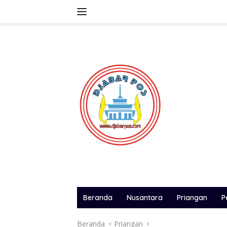
Langsung
ke
konten
Beranda
Nusantara
Priangan
P
Beranda
Priangan