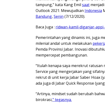
tampung,” kata Kang Emil
saat
menjadi
Outlook 2021: Mewujudkan
Indonesia
M
Bandung
,
Senin
(7/12/2020).
Baca Juga :
ridwan-kamil-diganjar-appi
Pemerintahan yang dinamis ini, juga m
milenial andal untuk melakukan
pekerj
Pemda Provinsi Jabar. Inovasi dibut
mempercepat pembangunan.
“Itulah kenapa saya merekrut ratusan mi
Service yang mengerjakan yang sifatn
rekrut di unit kerja Jabar Saber Hoax (
ada juga di Jabar Quick Response (yan
“Artinya, mindset sudah berubah bah
birokrasi,
” tegasnya.