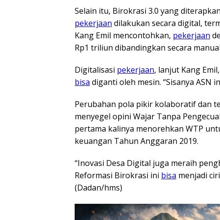
Selain itu, Birokrasi 3.0 yang diterap
pekerjaan
dilakukan secara digital, t
Kang Emil mencontohkan,
pekerjaan
de
Rp1 triliun dibandingkan secara manual
Digitalisasi
pekerjaan
, lanjut Kang Emil
bisa
diganti oleh mesin. “Sisanya ASN in
Perubahan pola pikir kolaboratif dan 
menyegel opini Wajar Tanpa Pengecuali
pertama kalinya menorehkan WTP untuk
keuangan Tahun Anggaran 2019.
“Inovasi Desa Digital juga meraih peng
Reformasi Birokrasi ini
bisa
menjadi cir
(Dadan/hms)