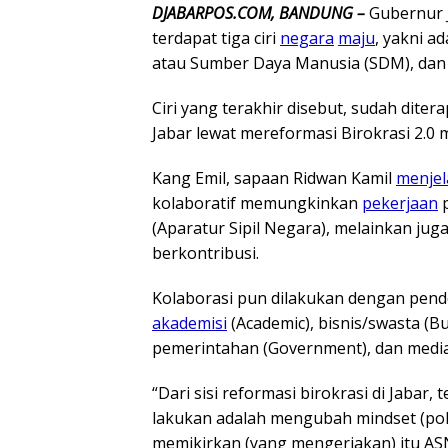
DJABARPOS.COM, BANDUNG –
Gubernur
terdapat tiga ciri
negara
maju
, yakni a
atau Sumber Daya Manusia (SDM), dan 
Ciri yang terakhir disebut, sudah dite
Jabar lewat mereformasi Birokrasi 2.0 m
Kang Emil, sapaan Ridwan Kamil
menjel
kolaboratif memungkinkan
pekerjaan
p
(Aparatur Sipil Negara), melainkan ju
berkontribusi.
Kolaborasi pun dilakukan dengan pend
akademisi
(Academic), bisnis/swasta (
pemerintahan (Government), dan media
“Dari sisi reformasi birokrasi di Jabar, 
lakukan adalah mengubah mindset (pola 
memikirkan (yang mengerjakan) itu ASN