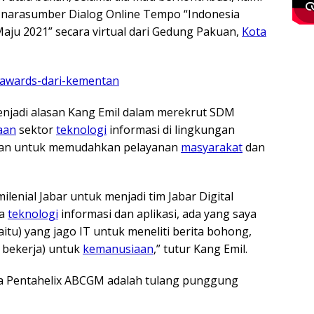
 narasumber Dialog Online Tempo “Indonesia
aju 2021” secara virtual dari Gedung Pakuan,
Kota
-awards-dari-kementan
enjadi alasan Kang Emil dalam merekrut SDM
aan
sektor
teknologi
informasi di lingkungan
uhkan untuk memudahkan pelayanan
masyarakat
dan
lenial Jabar untuk menjadi tim Jabar Digital
ya
teknologi
informasi dan aplikasi, ada yang saya
yaitu) yang jago IT untuk meneliti berita bohong,
g bekerja) untuk
kemanusiaan
,” tutur Kang Emil.
wa Pentahelix ABCGM adalah tulang punggung