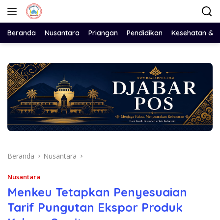
Langsung
ke
konten
Beranda
Nusantara
Priangan
Pendidikan
Kesehatan & 
Beranda
Nusantara
Nusantara
Menkeu Tetapkan Penyesuaian
Tarif Pungutan Ekspor Produk