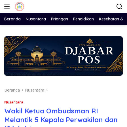
Langsung
ke
konten
Beranda
Nusantara
Priangan
Pendidikan
Kesehatan & 
Beranda
Nusantara
Nusantara
Wakil Ketua Ombudsman RI
Melantik 5 Kepala Perwakilan dan