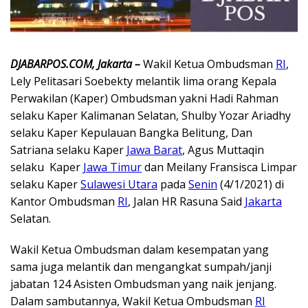
DJABARPOS.COM, Jakarta –
Wakil Ketua Ombudsman
RI
,
Lely Pelitasari Soebekty melantik lima orang Kepala
Perwakilan (Kaper) Ombudsman yakni Hadi Rahman
selaku Kaper Kalimanan Selatan, Shulby Yozar Ariadhy
selaku Kaper Kepulauan Bangka Belitung, Dan
Satriana selaku Kaper
Jawa Barat
, Agus Muttaqin
selaku Kaper
Jawa Timur
dan Meilany Fransisca Limpar
selaku Kaper
Sulawesi Utara
pada
Senin
(4/1/2021) di
Kantor Ombudsman
RI
, Jalan HR Rasuna Said
Jakarta
Selatan.
Wakil Ketua Ombudsman dalam kesempatan yang
sama juga melantik dan mengangkat sumpah/janji
jabatan 124 Asisten Ombudsman yang naik jenjang.
Dalam sambutannya, Wakil Ketua Ombudsman
RI