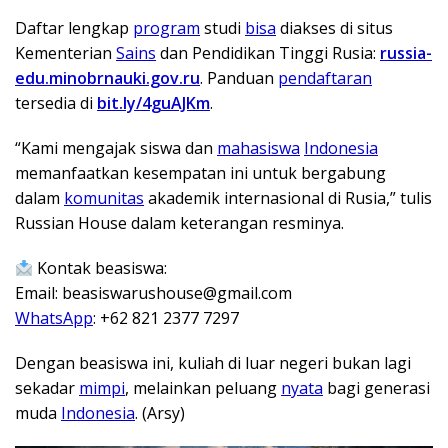
Daftar lengkap
program
studi
bisa
diakses di situs
Kementerian
Sains
dan Pendidikan Tinggi Rusia:
russia-
edu.minobrnauki.gov.ru
. Panduan
pendaftaran
tersedia di
bit.ly/4guAJKm
.
“Kami mengajak siswa dan
mahasiswa
Indonesia
memanfaatkan kesempatan ini untuk bergabung
dalam
komunitas
akademik internasional di Rusia,” tulis
Russian House dalam keterangan resminya.
Kontak beasiswa:
Email: beasiswarushouse@gmail.com
WhatsApp
: +62 821 2377 7297
Dengan beasiswa ini, kuliah di luar negeri bukan lagi
sekadar
mimpi
, melainkan peluang
nyata
bagi generasi
muda
Indonesia
. (Arsy)