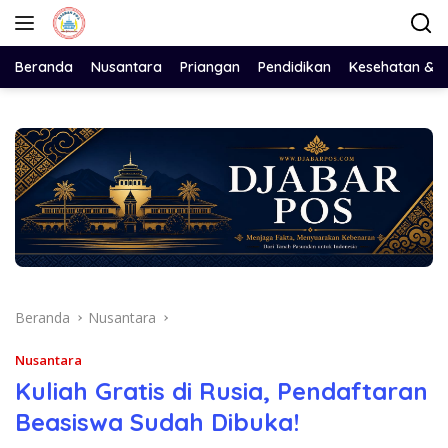
Langsung
ke
konten
Beranda
Nusantara
Priangan
Pendidikan
Kesehatan & 
Beranda
Nusantara
Nusantara
Kuliah Gratis di Rusia, Pendaftaran
Beasiswa Sudah Dibuka!