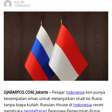
Arsy 80
15/09/2025
DJABARPOS.COM, Jakarta –
Pelajar
Indonesia
kini punya
kesempatan emas untuk melanjutkan studi ke Rusia
tanpa biaya kuliah. Russian House di
Indonesia
resmi
membuka
pendaftaran
Beasiswa Pemerintah Rusia