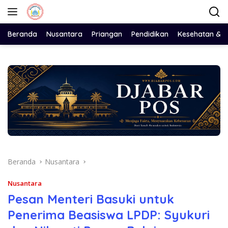
Langsung
ke
konten
Beranda
Nusantara
Priangan
Pendidikan
Kesehatan & 
Beranda
Nusantara
Nusantara
Pesan Menteri Basuki untuk
Penerima Beasiswa LPDP: Syukuri